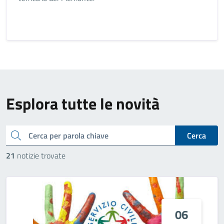
Esplora tutte le novità
cerca
Cerca
21
notizie trovate
06