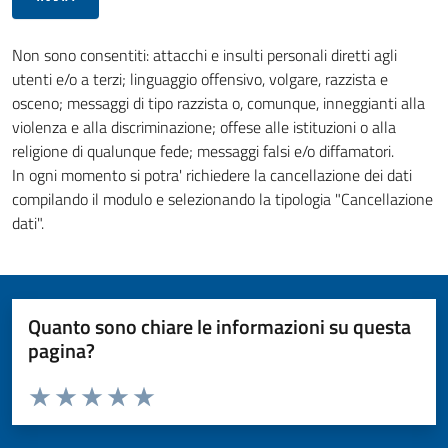
Non sono consentiti: attacchi e insulti personali diretti agli
utenti e/o a terzi; linguaggio offensivo, volgare, razzista e
osceno; messaggi di tipo razzista o, comunque, inneggianti alla
violenza e alla discriminazione; offese alle istituzioni o alla
religione di qualunque fede; messaggi falsi e/o diffamatori.
In ogni momento si potra' richiedere la cancellazione dei dati
compilando il modulo e selezionando la tipologia "Cancellazione
dati".
Quanto sono chiare le informazioni su questa
pagina?
Valuta da 1 a 5 stelle la pagina
Valuta 1 stelle su 5
Valuta 2 stelle su 5
Valuta 3 stelle su 5
Valuta 4 stelle su 5
Valuta 5 stelle su 5