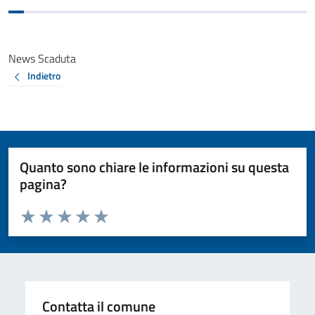
News Scaduta
Indietro
Quanto sono chiare le informazioni su questa
pagina?
Valuta da 1 a 5 stelle la pagina
Valuta 1 stelle su 5
Valuta 2 stelle su 5
Valuta 3 stelle su 5
Valuta 4 stelle su 5
Valuta 5 stelle su 5
Contatta il comune