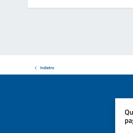
Indietro
Qu
pa
Valut