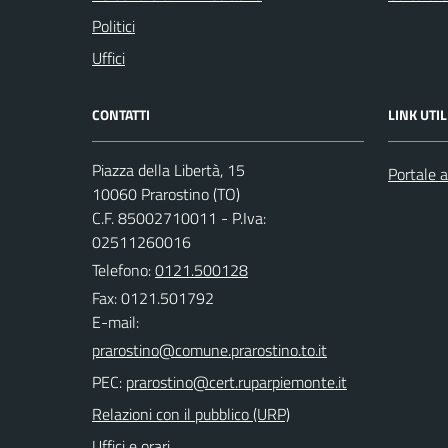
Politici
Uffici
CONTATTI
LINK UTIL
Piazza della Libertà, 15
Portale a
10060 Prarostino (TO)
C.F. 85002710011 - P.Iva:
02511260016
Telefono:
0121.500128
Fax: 0121.501792
E-mail:
PEC:
Relazioni con il pubblico (URP)
Uffici e orari