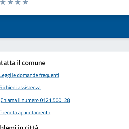
ta 1 stelle su 5
Valuta 2 stelle su 5
Valuta 3 stelle su 5
Valuta 4 stelle su 5
Valuta 5 stelle su 5
tatta il comune
Leggi le domande frequenti
Richiedi assistenza
Chiama il numero 0121.500128
Prenota appuntamento
blemi in città