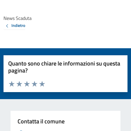
News Scaduta
Indietro
Quanto sono chiare le informazioni su questa
pagina?
Valuta da 1 a 5 stelle la pagina
Valuta 1 stelle su 5
Valuta 2 stelle su 5
Valuta 3 stelle su 5
Valuta 4 stelle su 5
Valuta 5 stelle su 5
Contatta il comune